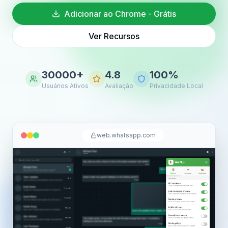
Adicionar ao Chrome - Grátis
Ver Recursos
30000+
4.8
100%
Usuários Ativos
Avaliação
Privacidade Local
web.whatsapp.com