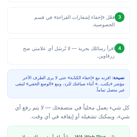
فعّل «إخفاء إشعارات القراءة» في قسم
3
الخصوصية.
اقرأ رسائلك بحرية — لا تُرسَل أي علامتي صح
4
زرقاوين.
نصيحة:
اقرنه مع «إخفاء الكتابة» حتى لا يرى الطرف الآخر
مؤشر «يكتب…» أثناء صياغتك للرد، ومع «الوضع الخفي» لتبقى
غير متصل تماماً.
كل شيء يعمل محلياً في متصفحك — لا يتم رفع أي
شيء، ويمكنك تشغيله أو إيقافه في أي وقت.